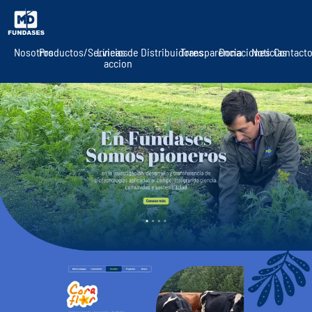
Nosotros
Productos/Servicios
Líneas de
Distribuidores
Transparencia
Donaciones
Noticias
Contact
accion